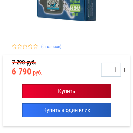
вигаторы
мпы автомобильные
мпрессоры автомобильные
рктроники
(0 голосов)
струменты
7 290
руб.
−
+
6 790
руб.
Купить
Купить в один клик